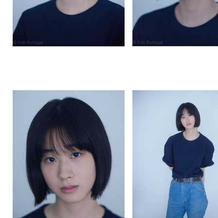
MV全編はカネヨリマサル公式Yo
て
5/11(月)20時にプレミア公開
▼URL
https://youtu.be/wJPcQgs_Wfc
2026/5/11更新
◆
【TV】
NHK連続テレビ小説「
▼総集編
＜BSP4K＞5月3日(日)14:30～
＜総合＞5月4日(月)08:15～
▼スピンオフ
＜総合＞5月5日(火)10:05～