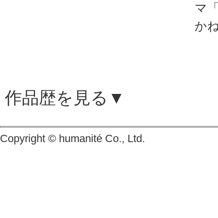
マ
「コク旨かるび焼肉風てりたま
か
3月24日(火)よりTV放映開始
▼30秒
https://youtu.be/AwL8fuIIAFo
▼15秒
作品歴を見る▼
https://youtu.be/4BY5G4aLDHk
2026/3/18更新
Copyright © humanité Co., Ltd.
◆
【TV】
NHK連続テレビ小説「
＜総合テレビ＞
▼『オサワ、スイーッチョン
前編：3月30日(月)23:00～23:25