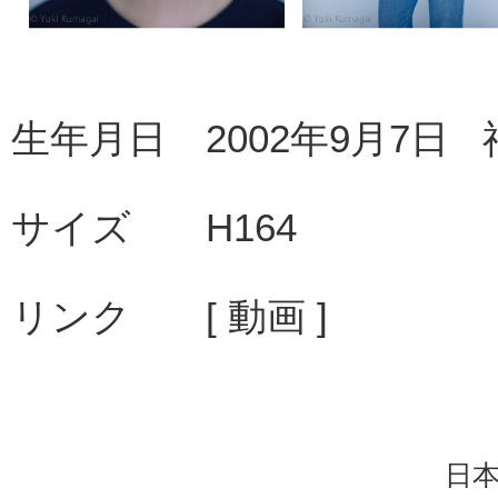
2026/4/28更新
◆
【TV】
NHK連続テレビ小説「
トークイベントin BK
生年月日
2002年9月7日
再放送 5月3日(日)10:35 総合
2026/4/28更新
サイズ
H164
◆
【配信】短編映画「
VOID
」期間
期間：4月3日(金)～6月30日(火)
リンク
[ 動画 ]
▼URL
https://youtu.be/MiKwIKpbibQ
2026/4/3更新
日
◆
【CM】日本マクドナルド