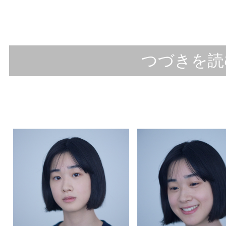
2026/7/27更新
◆
【TV】
ファミリー劇場 映画「V
つづきを読
7月17日(金)23:55／7月24日(金)2
7月31日(金)27:45／8月11日(火)2
2026/7/15更新
◆
【TV】NHK Eテレ「
天才てれび
前編：7月6日(月)17:30／後編：7
2026/7/1更新
◆
【MV】カネヨリマサル「桃色ロマン
監督：ダウ90000蓮見翔